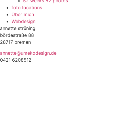
52 weeks 52 photos
foto locations
Über mich
Webdesign
annette strüning
bördestraße 88
28717 bremen
annette@umekodesign.de
0421 6208512